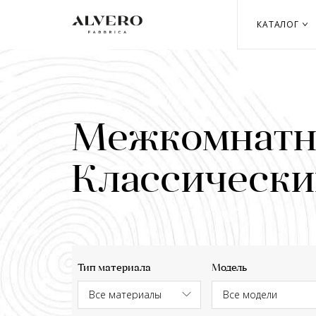
Перейти
к
КАТАЛОГ
основному
содержанию
Межкомнатны
Классически
Тип материала
Модель