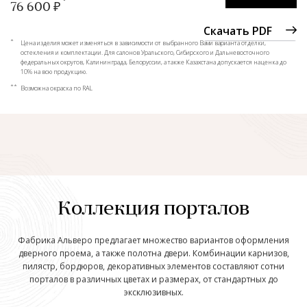
76 600 ₽
Скачать PDF
*
Цена изделия может изменяться в зависимости от выбранного Вами варианта отделки,
остекления и комплектации. Для салонов Уральского, Сибирского и Дальневосточного
федеральных округов, Калининграда, Белоруссии, а также Казахстана допускается наценка до
10% на всю продукцию.
**
Возможна окраска по RAL
Коллекция порталов
Фабрика Альверо предлагает множество вариантов оформления
дверного проема, а также полотна двери. Комбинации карнизов,
пилястр, бордюров, декоративных элементов составляют сотни
порталов в различных цветах и размерах, от стандартных до
эксклюзивных.